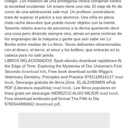
colegio. Los médicos de una prestigiosa clínica conspiran contra
la sociedad occidental. Un enano tiene una cita. El viaje de fin de
curso de una adolescente sale mal. Un profesor universitario
trata de superar el pánico a sus alumnos. Una niña en plena
mala racha descubre que puede mover objetos con la mente.
Sesenta relatos acerca de personas a la deriva queriendo decir
una cosa pero diciendo siempre otra, almas en pena víctimas de
los engranajes de la máquina y gente que aún sabe ver Lo
Bonito entre medias de Lo Atroz. Voces delirantes obsesionadas
con el dinero, el terror, el amor y los bollitos, que entrarán en tu
cabeza para no salir jamás.
LIBROS RELACIONADOS: Epub ebooks download rapidshare At
the Edge of Time: Exploring the Mysteries of Our Universe's First
Seconds
download link
, Free book download scribb Wiggs's
Veterinary Dentistry: Principles and Practice 9781118816127
read
book
, Descarga gratuita de libros j2me. EL ALZHEIMER ePub
PDF (Literatura española)
read book
, Lee libros populares en
línea gratis sin descargar MEREZCO ALGO MEJOR
read book
,
Free download textbooks pdf format The Fifth to Die
9780544980662
download pdf
,