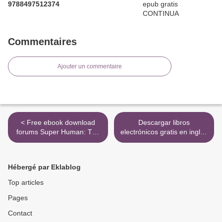
9788497512374
Commentaires
Ajouter un commentaire
< Free ebook download
Descargar libros
forums Super Human: The
electrónicos gratis en inglés
Bulletproof Plan to Age
DONDE LLORAN LOS
Backward and Maybe Even
DEMONIOS de PEDRO
Live Forever
MARTI 9788494893803 in
Hébergé par Eklablog
Spanish >
Top articles
Pages
Contact