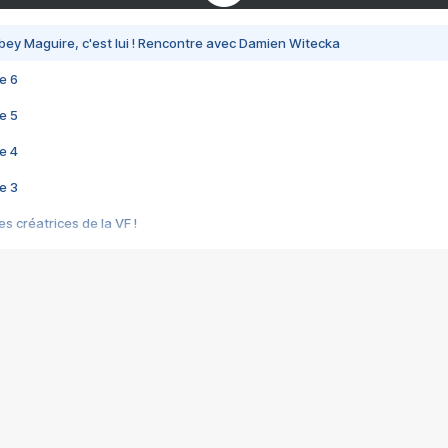
bey Maguire, c'est lui ! Rencontre avec Damien Witecka
e 6
e 5
e 4
e 3
s créatrices de la VF !
e 2
e 1
e Mektoub My Love arrive enfin ! Rencontre avec Shaïn Boumedine et Sal
i : après Toni en famille
elle réalise le bouleversant Dites lui que je l'aime
ais ! Rencontre autour de Vie privée de Rebecca Zlotowski